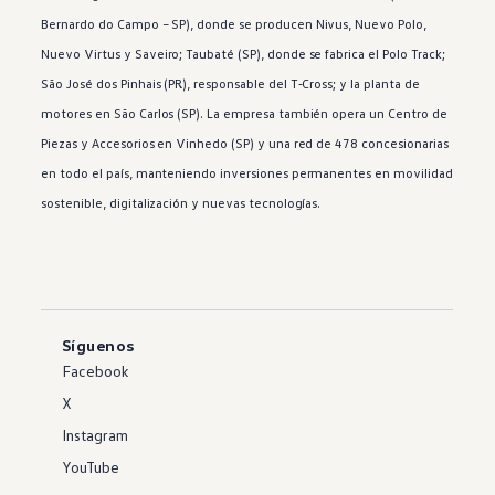
Bernardo do Campo – SP), donde se producen
Nivus
, Nuevo
Polo
,
Nuevo
Virtus
y
Saveiro
; Taubaté (SP), donde se fabrica el
Polo
Track;
São José dos Pinhais (PR), responsable del
T‑Cross
; y la planta de
motores en São Carlos (SP). La empresa también opera un Centro de
Piezas y Accesorios en Vinhedo (SP) y una red de 478 concesionarias
en todo el país, manteniendo inversiones permanentes en movilidad
sostenible, digitalización y nuevas tecnologías.
Síguenos
Facebook
X
Instagram
YouTube