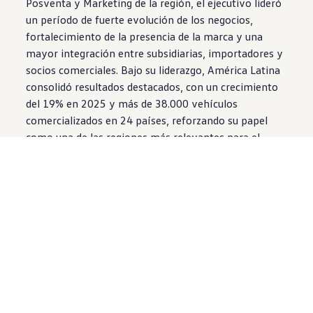
Posventa y Marketing de la región, el ejecutivo lideró
un período de fuerte evolución de los negocios,
fortalecimiento de la presencia de la marca y una
mayor integración entre subsidiarias, importadores y
socios comerciales. Bajo su liderazgo, América Latina
consolidó resultados destacados, con un crecimiento
del 19% en 2025 y más de 38.000 vehículos
comercializados en 24 países, reforzando su papel
como una de las regiones más relevantes para el
desarrollo de los negocios de
Volkswagen
. “Me siento
orgulloso de haber contribuido a un entorno donde el
desarrollo de las personas fue tan importante como
los resultados del negocio. Juntos construimos
equipos de alto desempeño que impulsaron el
crecimiento de
Volkswagen
en América Latina y que
hoy representan uno de los mayores activos de la
compañía en la región”, comenta Badia.
Argentino y radicado en Brasil, Badia construyó una