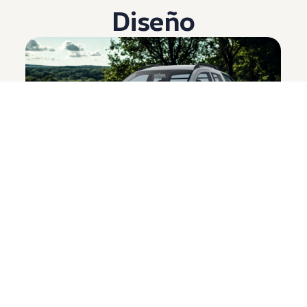
Diseño
Nuevas proporciones y dimensiones
En el frontal, el capó más elevado presenta líneas
marcadas que se extienden hasta el paragolpes, el
cual incorpora una parrilla con moldura cromada que
conecta los faros. Estos, a su vez, integran un detalle
cromado en su firma luminosa.