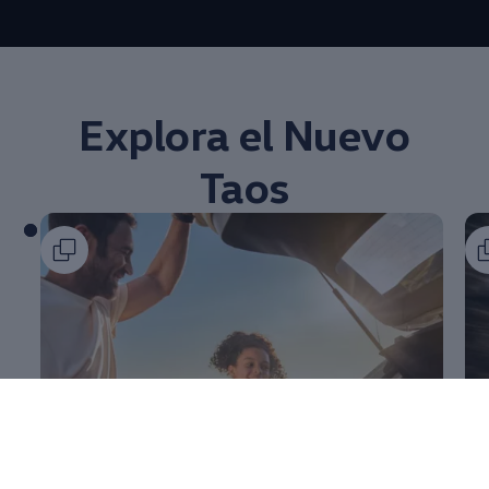
--:--
Remaining time, --:
Explora el Nuevo
Taos