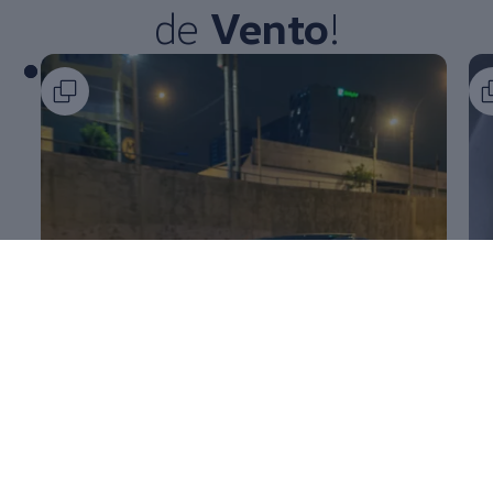
de
Vento
!​
Exterior aún más elegante
Nu