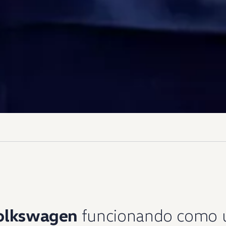
olkswagen
funcionando como 