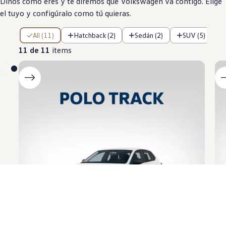
Dinos cómo eres y te diremos qué
Volkswagen
va contigo. Elige
el tuyo y configúralo como tú quieras.
11 de 11 items
All (11)
Hatchback (2)
Sedán (2)
SUV (5)
11 de 11
items