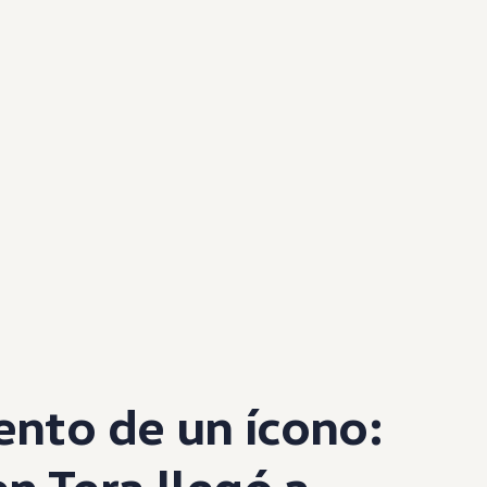
ento de un ícono:
en
Tera llegó a