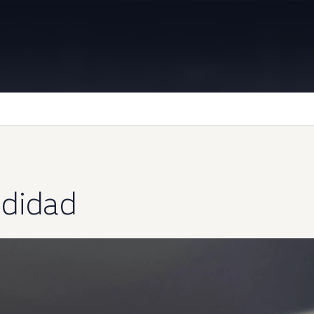
Information
didad