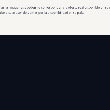
n las imágenes pueden no corresponder a la oferta real disponible en su 
lte a su asesor de ventas por la disponibilidad en su país.