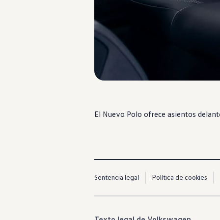
El Nuevo
Polo
ofrece asientos delan
Nuevo
Polo
Hecho para lo nuev
Sentencia legal
Política de cookies
Cotizar
Texto legal de Volkswagen