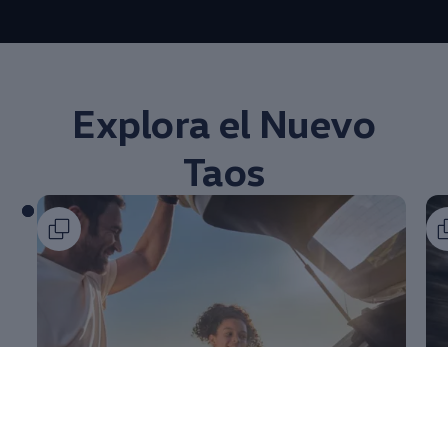
--:--
Remaining time, --:
Explora el Nuevo
Taos