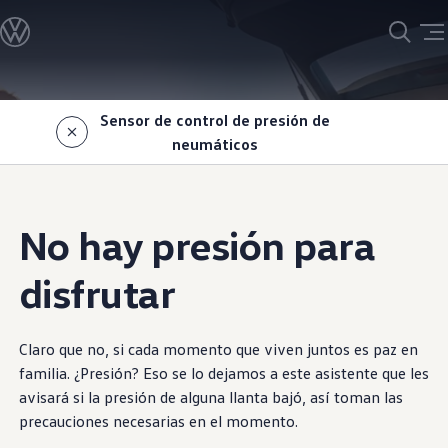
Modelos y Concesionarios
Concesionarios
SUVW
Cotiza aquí
Saltar
Saltar al
Test Drive
contenido
a pie
Contáctenos
Sensor de control de presión de
principal
de
Marca y Experiencia
neumáticos
página
Volkswagen Uruguay
Espacio Exclusivo para Prensa
Latin NCAP
Tengo un Volkswagen
Manuales de Usuario
No hay presión para
Postventa
Agendamiento Online
Servicio
disfrutar
Calidad Original
Red de Servicios Oficiales
Piezas Originales
Claro que no, si cada momento que viven juntos es paz en
Campañas de Recall
Precios de Mantenimientos
familia. ¿Presión? Eso se lo dejamos a este asistente que les
Etiquetado de Eficiencia Energética
avisará si la presión de alguna llanta bajó, así toman las
Campaña de recall Airbags Takata
precauciones necesarias en el momento.
Noticias