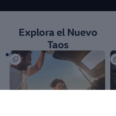
--:--
Remaining time, --:
Explora el Nuevo
Taos